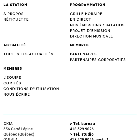
La station
Programmation
À propos
Grille horaire
Nétiquette
En direct
Nos émissions / Balados
Projet d’Émission
Direction musicale
Actualité
Membres
Toutes les actualités
Partenaires
Partenaires corporatifs
Membres
L'équipe
Comités
Conditions d'utilisation
Nous écrire
CKIA
> Tel. bureau
556 Carré Lépine
418 529.9026
Québec (Québec)
> Tel. studio
G1K 6L4
418 529.9026, poste 1