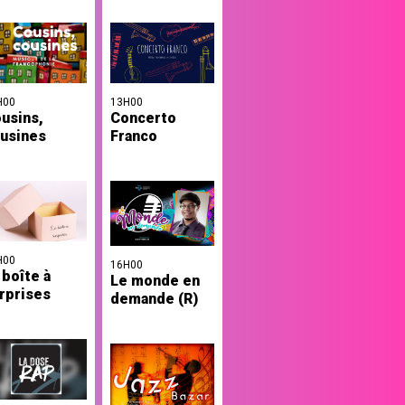
H00
13H00
usins,
Concerto
usines
Franco
H00
16H00
 boîte à
Le monde en
rprises
demande (R)