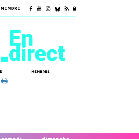
 MEMBRE
En
direct
é
Membres