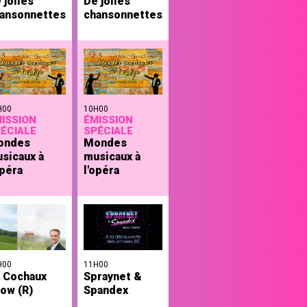
 jolies
De jolies
ansonnettes
chansonnettes
H00
10H00
ISSION
ÉMISSION
ÉCIALE
SPÉCIALE
ondes
Mondes
sicaux à
musicaux à
opéra
l'opéra
H00
11H00
 Cochaux
Spraynet &
ow (R)
Spandex