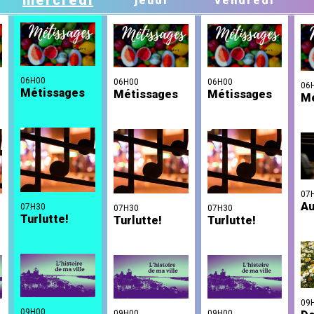
mercredi
jeudi
vendredi
06H00
06H00
06H00
06
Métissages
Métissages
Métissages
Mé
07
A
07H30
07H30
07H30
Turlutte!
Turlutte!
Turlutte!
09
09H00
09H00
09H00