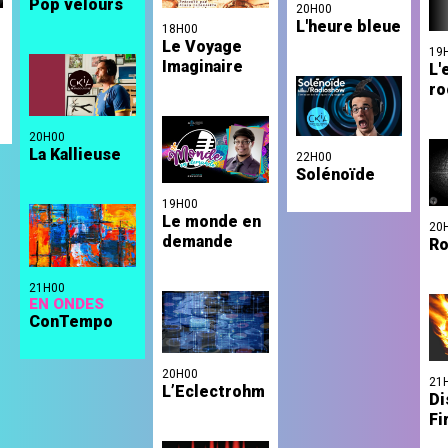
Pop velours
20H00
L'heure bleue
18H00
Le Voyage
19
Imaginaire
L'
o
ro
20H00
La Kallieuse
22H00
Solénoïde
19H00
Le monde en
20
demande
Ro
21H00
EN ONDES
ConTempo
20H00
21
L’Eclectrohm
Di
Fi