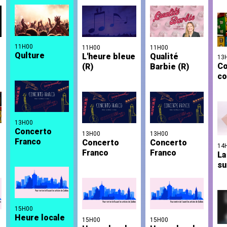
11H00
11H00
11H00
Qulture
L'heure bleue
Qualité
13
Co
(R)
Barbie (R)
co
13H00
Concerto
13H00
13H00
Franco
Concerto
Concerto
14
Franco
Franco
La
su
15H00
Heure locale
15H00
15H00