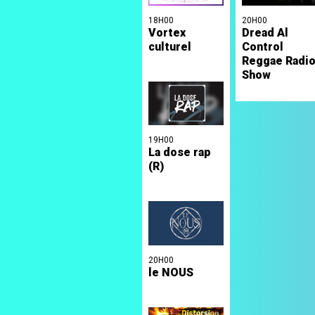
18H00
20H00
Vortex
Dread Al
culturel
Control
Reggae Radi
Show
19H00
La dose rap
(R)
20H00
le NOUS