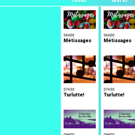
lundi
mardi
06H00
06H00
Métissages
Métissages
07H30
07H30
Turlutte!
Turlutte!
09H00
09H00