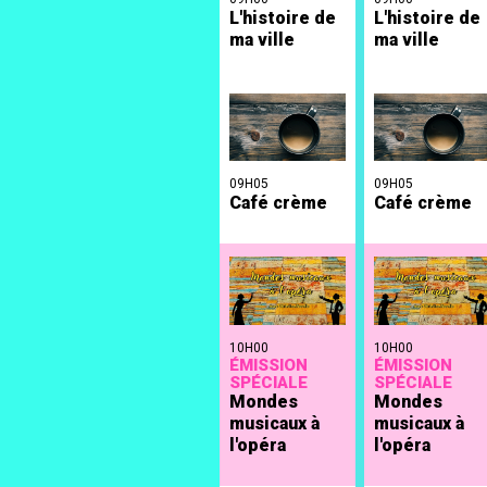
L'histoire de
L'histoire de
ma ville
ma ville
09H05
09H05
Café crème
Café crème
10H00
10H00
ÉMISSION
ÉMISSION
SPÉCIALE
SPÉCIALE
Mondes
Mondes
musicaux à
musicaux à
l'opéra
l'opéra