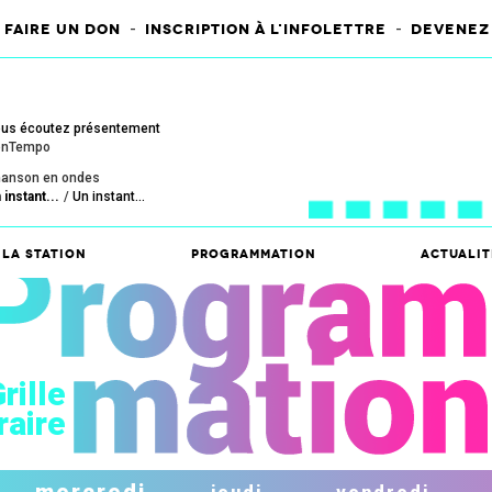
-
-
FAIRE UN DON
INSCRIPTION À L'INFOLETTRE
DEVENEZ
us écoutez présentement
onTempo
anson en ondes
 instant...
Un instant...
La station
Programmation
Actualit
rille
raire