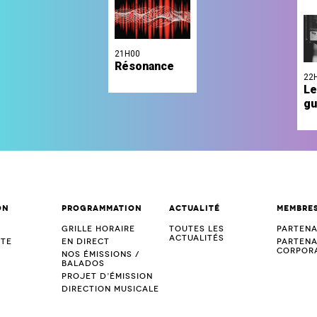
21H00
Résonance
22
Le
gu
on
Programmation
Actualité
Membre
s
Grille horaire
Toutes les
Partena
actualités
tte
En direct
Partena
corpora
Nos émissions /
Balados
Projet d’Émission
Direction musicale