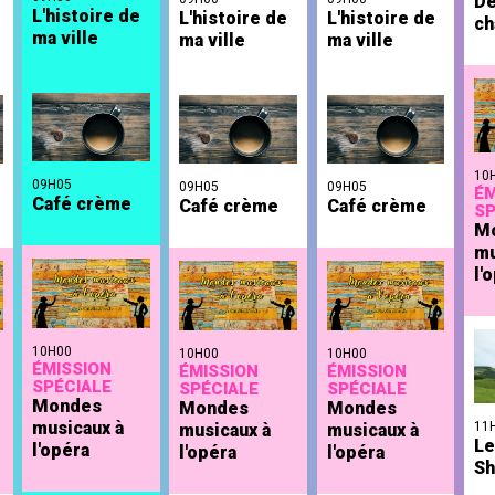
De
L'histoire de
L'histoire de
L'histoire de
ch
ma ville
ma ville
ma ville
10
09H05
09H05
09H05
ÉM
Café crème
Café crème
Café crème
SP
M
mu
l'
10H00
10H00
10H00
ÉMISSION
ÉMISSION
ÉMISSION
SPÉCIALE
SPÉCIALE
SPÉCIALE
Mondes
Mondes
Mondes
musicaux à
11
musicaux à
musicaux à
Le
l'opéra
l'opéra
l'opéra
Sh