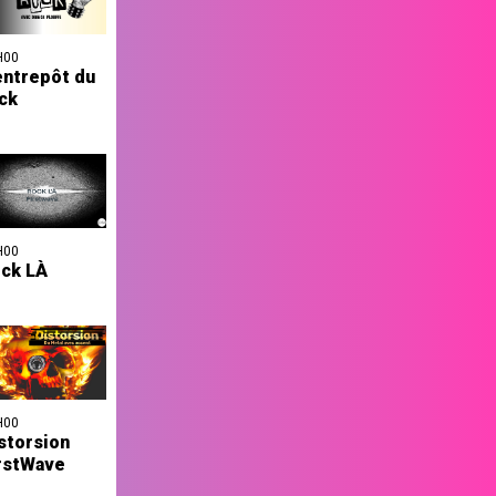
H00
entrepôt du
ck
H00
ck LÀ
H00
storsion
rstWave