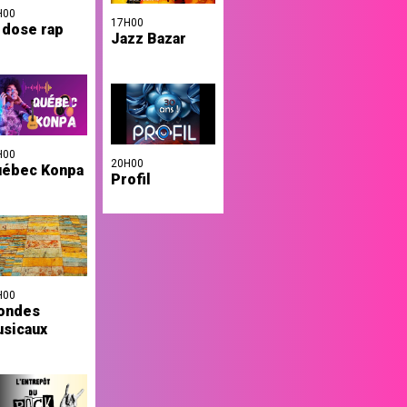
H00
17H00
 dose rap
Jazz Bazar
H00
20H00
ébec Konpa
Profil
H00
ondes
sicaux