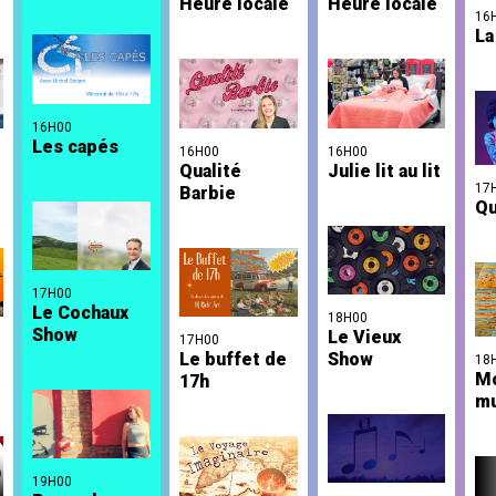
Heure locale
Heure locale
16
La
16H00
Les capés
16H00
16H00
Qualité
Julie lit au lit
17
Barbie
Qu
17H00
Le Cochaux
18H00
Show
Le Vieux
17H00
Le buffet de
Show
18
M
17h
mu
19H00