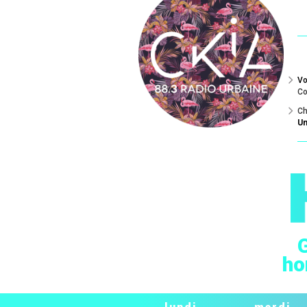
Vo
C
Ch
Un
G
ho