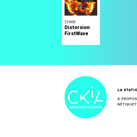
21H00
Distorsion
FirstWave
La stati
À propo
Nétique