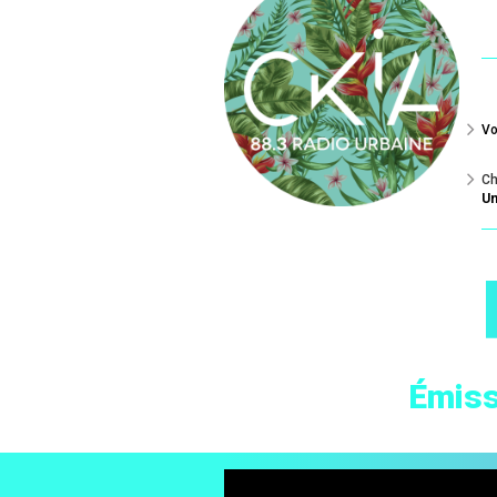
Vo
Ch
Un
Émiss