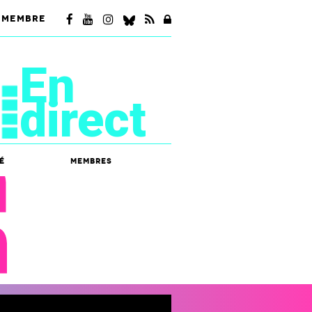
 MEMBRE
En
direct
é
Membres