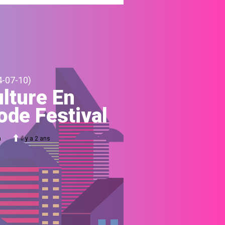
4-07-10)
lture En
de Festival
m
il y a 2 ans