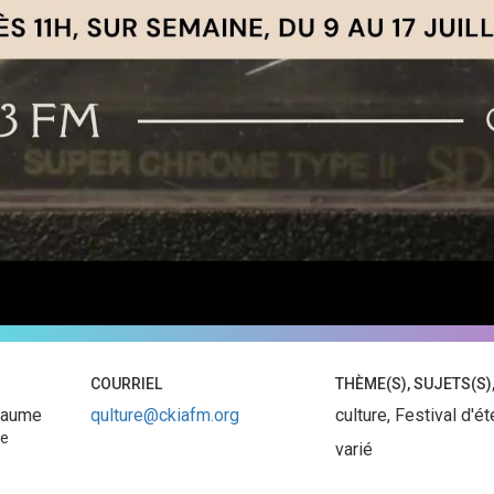
COURRIEL
THÈME(S), SUJETS(S)
éaume
qulture@ckiafm.org
culture, Festival d'
ce
varié