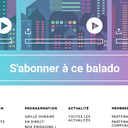
ay/Pause
Play/Pause
Download
Dow
S'abonner à ce balado
on
Programmation
Actualité
Membre
s
Grille horaire
Toutes les
Partena
actualités
tte
En direct
Partena
corpora
Nos émissions /