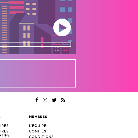
Play/Pause
nload
s
Membres
ires
L'équipe
ires
Comités
tifs
Conditions