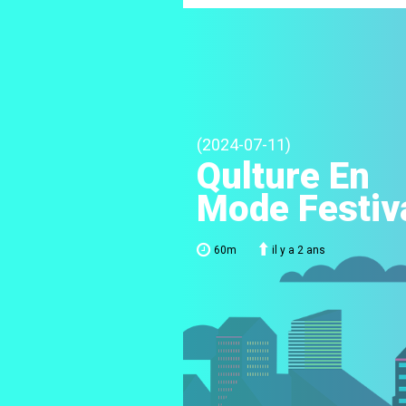
(2024-07-11)
Qulture En
Mode Festiv
60m
il y a 2 ans