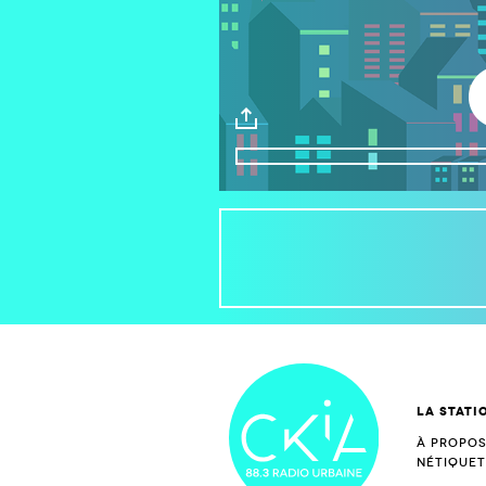
Pl
Download
La stati
À propo
Nétique