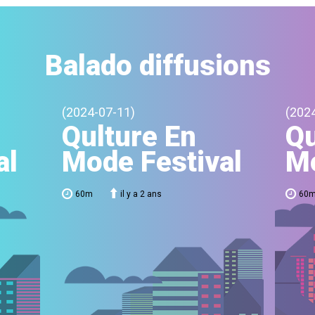
Balado diffusions
(2024-07-11)
(202
Qulture En
Qu
al
Mode Festival
Mo
60m
il y a 2 ans
60