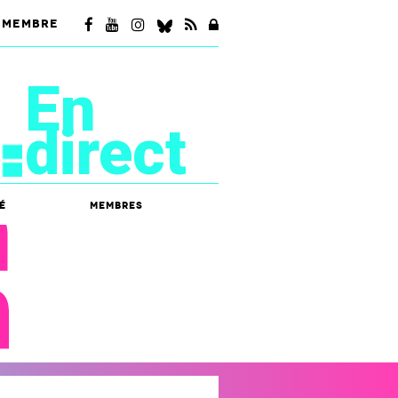
 MEMBRE
En
direct
é
Membres