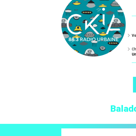
Vo
Ch
Un
Balad