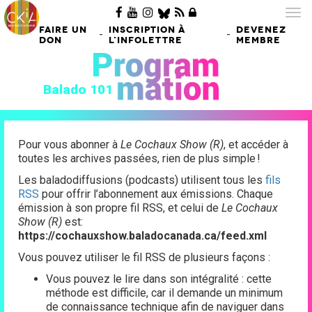
Tog
nav
FAIRE UN
INSCRIPTION À
DEVENEZ
-
-
DON
L'INFOLETTRE
MEMBRE
Balado 101
Pour vous abonner à
Le Cochaux Show (R)
, et accéder à
toutes les archives passées, rien de plus simple !
Les baladodiffusions (podcasts) utilisent tous les
fils
RSS
pour offrir l’abonnement aux émissions. Chaque
émission à son propre fil RSS, et celui de
Le Cochaux
Show (R)
est:
https://cochauxshow.baladocanada.ca/feed.xml
Vous pouvez utiliser le fil RSS de plusieurs façons :
Vous pouvez le lire dans son intégralité : cette
méthode est difficile, car il demande un minimum
de connaissance technique afin de naviguer dans