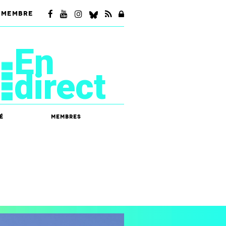
 MEMBRE
En
direct
é
Membres