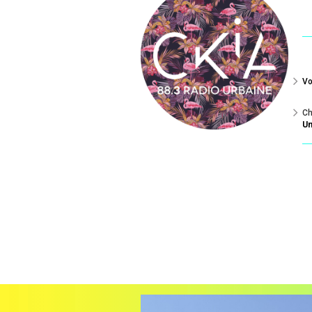
Vo
Ch
Un