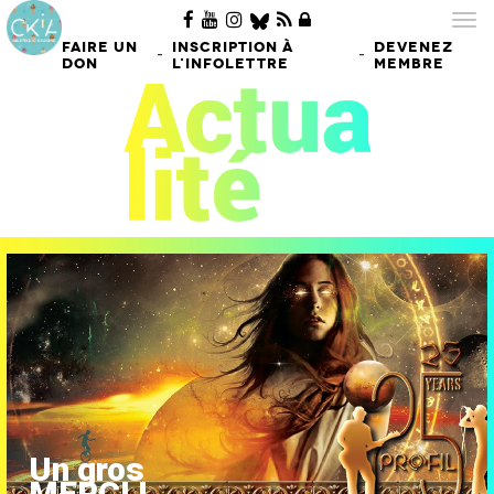
Tog
nav
FAIRE UN
INSCRIPTION À
DEVENEZ
-
-
DON
L'INFOLETTRE
MEMBRE
Un gros
MERCI !