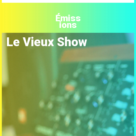
Émiss
ions
Le Vieux Show