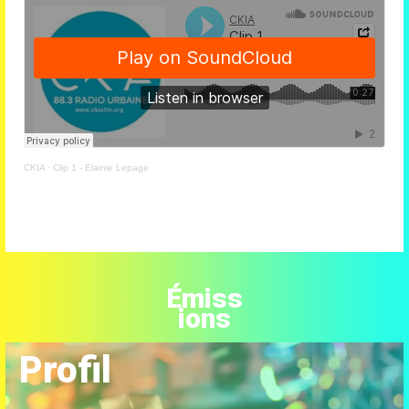
CKIA
·
Clip 1 - Elainie Lepage
Émiss
ions
Profil