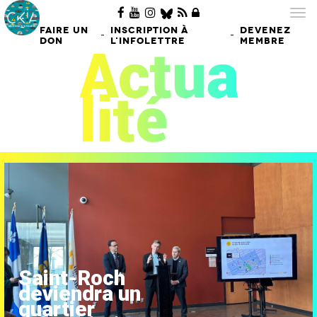
Tog
nav
FAIRE UN
INSCRIPTION À
DEVENEZ
-
-
DON
L'INFOLETTRE
MEMBRE
Saint-Roch
deviendra un
quartier