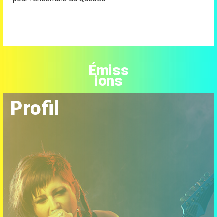
Émiss
ions
Profil