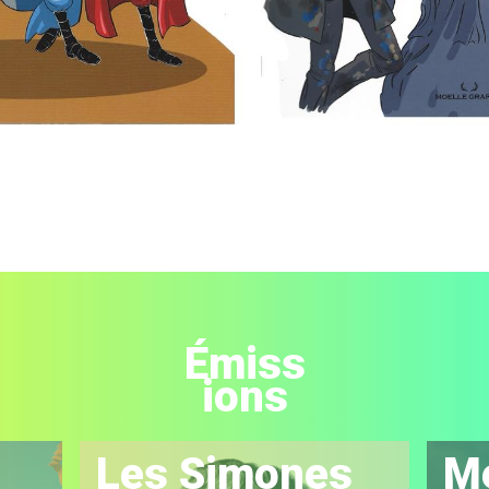
Émiss
ions
Les Simones
M