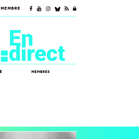
 MEMBRE
En
direct
é
Membres