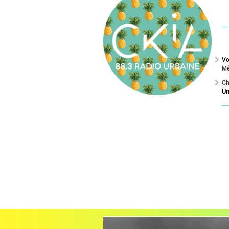
Vo
Mé
Ch
Un